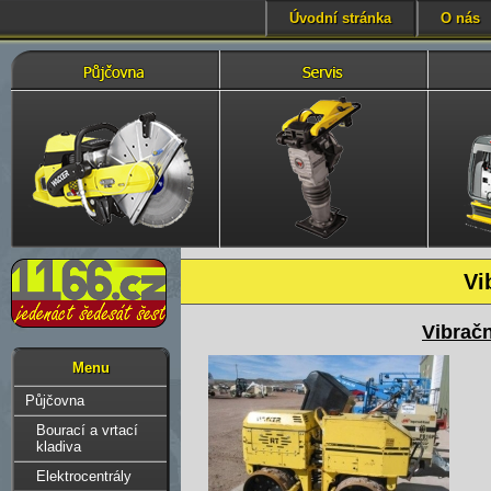
Úvodní stránka
O nás
Vi
Vibrač
Menu
Půjčovna
Bourací a vrtací
kladiva
Elektrocentrály