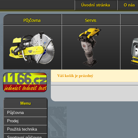
Úvodní stránka
O nás
Váš košík je prázdný
Menu
Půjčovna
Prodej
Použitá technika
Sportovní půjčovna